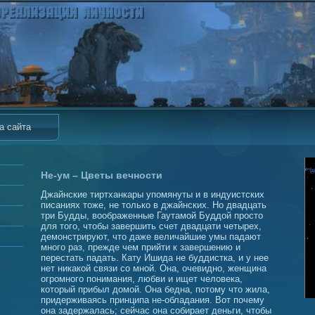
а сайта
Не-ум – Цветы вечности
Джайнские тиртханкары упомянуты и в индуистских
писаниях тоже, не только в джайнских. Но двадцать
три Будды, воображенные Гаутамой Буддой просто
для того, чтобы завершить счет двадцати четырех,
демонстрируют, что даже величайшие умы падают
много раз, прежде чем прийти к завершению и
перестать падать. Кату Ишида не буддистка, и у нее
нет никакой связи со мной. Она, очевидно, женщина
огромного понимания, любви и ищет человека,
который прибыл домой. Она бедна, потому что жила,
придерживаясь принципа не-обладания. Вот почему
она задержалась; сейчас она собирает деньги, чтобы