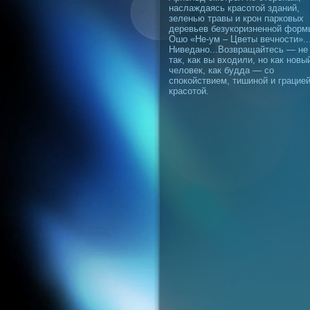
наслаждаясь красотой зданий,
зеленью травы и крон парковых
деревьев безукоризненной форм
Ошо «Не-ум – Цветы вечности»..
Ниведано...Возвращайтесь — не
так, как вы входили, но как новы
человек, как будда — со
спокойствием, тишиной и грацией
красотой.