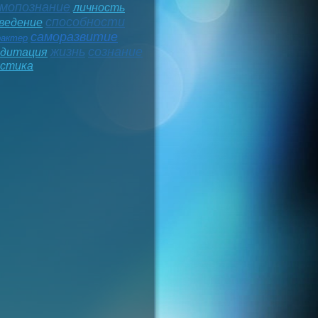
мопознание
личность
способности
ведение
саморазвитие
рактер
жизнь
сознание
дитация
стика