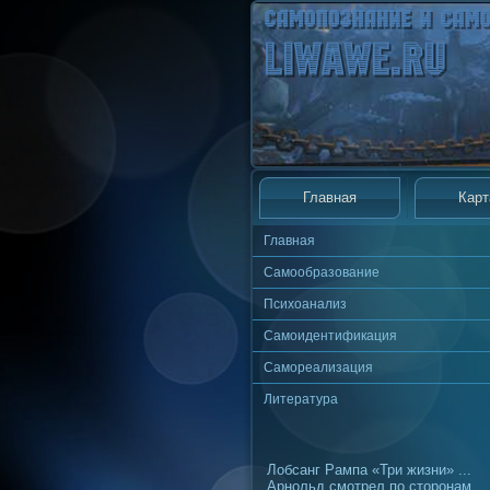
Главная
Карт
Главная
Самообразование
Психоанализ
Самоидентификация
Самореализация
Литература
Лобсанг Рампа «Три жизни» ...
Арнольд смотрел по сторонам,