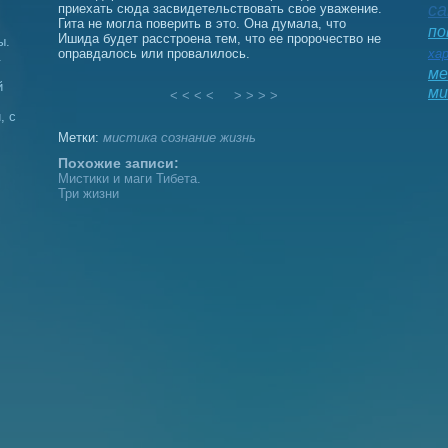
са
приехать сюда засвидетельствовать свое уважение.
Гита не могла поверить в это. Она думала, что
по
Ишида будет расстроена тем, что ее пророчество не
ы.
оправдалось или провалилось.
ха
.
ме
й
ми
< < < <
> > > >
, с
Метки:
мистика
сознание
жизнь
Похожие записи:
Мистики и маги Тибета.
Три жизни