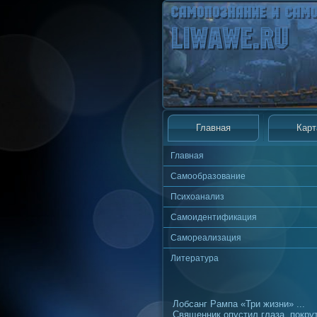
Главная
Карт
Главная
Самообразование
Психоанализ
Самоидентификация
Самореализация
Литература
Лобсанг Рампа «Три жизни» ...
Священник опустил глаза, покру