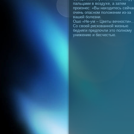
пальцами в воздухе, а затем
произнес: «Вы находитесь сейча
очень опасном положении из-за
вашей болезни.
Ошо «Не-ум – Цветы вечности»..
Со своей рискованной жизнью
бедняги предпочли это полному
унижению и бесчестью.