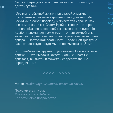
са
быст-ро передвигаться с места на место, потому что
деготь густой».
с в
по
Это мы, в обычной жизни при старой энергии,
ха
отягощенные старыми кармическими уроками. Мы
.
ме
носим их с собой повсюду и живем так хорошо, как
ми
они нам позволяют. Затем Крайон говорит четыре
сло-ва: «Таково ваше воображаемое состояние». Так
Крайон напоминает нам о том, что наш земной опыт
не является реальностью и наша дуальность — лишь
призрак. Настоящая реальность Вселенной доступна
нам только тогда, когда мы не пребываем на Земле.
«Волшебный инструмент, дарованный Богом» в этой
притче — это имплант. Деготь больше к вам не
пристает, вы чисты и можете беспрепятственно
передвигаться.
< < < <
> > > >
Метки:
медитация
мистика
сознание
жизнь
Похожие записи:
Мистики и маги Тибета.
Селестинские пророчества.