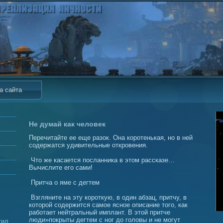
а сайта
Не думай как человек
Перечитайте ее еще разок. Она коротенькая, но в ней
содержатся удивительные откровения.
Что же касается посланника в этом рассказе…
Вычислите его сами!
Притча о яме с дегтем
Взгляните на эту короткую, в один абзац, притчу, в
которой содержится самое ясное описание того, как
работает нейтральный имплант. В этой притче
люди»покрыты дегтем с ног до головы и не могут
тил