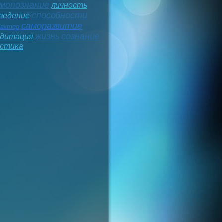
мопознание
личность
способности
ведение
саморазвитие
рактер
жизнь
сознание
дитация
стика