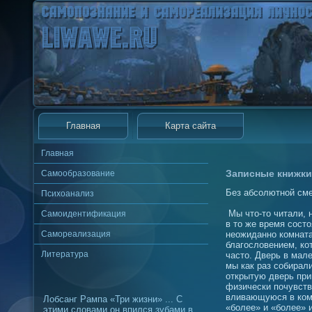
Главная
Карта сайта
Главная
Записные книжки
Самообразование
Без абсолютной сме
Психоанализ
Мы что-то читали, 
Самоидентификация
в то же время состо
Самореализация
неожиданно комнат
благословением, ко
Литература
часто. Дверь в мал
мы как раз собирали
открытую дверь пр
физически почувство
вливающуюся в комн
Лобсанг Рампа «Три жизни» ... С
«более» и «более» 
этими словами он впился зубами в