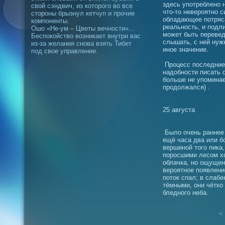
здесь употреблено 
свой сэндвич, из которого во все
что-то невероятно 
стороны брызнул кетчуп и прочие
обладающее потря
компоненты.
реальность, и подл
Ошо «Не-ум – Цветы вечности»...
может быть перевед
Беспокойство возникает внутри вас
слышать, с ней нуж
из-за желания снова взять Тибет
иное значение.
под свое управление.
Процесс последние 
надобности писать 
больше не упоминает
продолжался) .
25 августа
Было очень раннее 
ещё часа два или б
вершиной того пика
поросшими лесом хо
облачка, но ощущен
вероятное появлени
поток спал; в сла
тёмными, они чётко
бледного неба.
< 