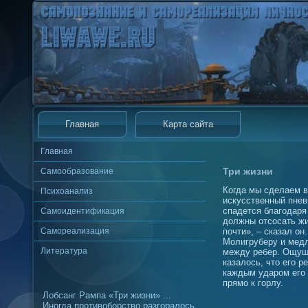
Главная
Карта сайта
Главная
Три жизни
Самообразование
Когда мы сделаем в
Психоанализ
искусственный пнев
спадется благодаря
Самоидентификация
должны отсосать ж
Самореализация
почти», – сказал он
Молигруберу и медл
Литература
между ребер. Ощущ
казалось, что его р
каждым ударом его 
прямо к горлу.
Лобсанг Рампа «Три жизни» ...
Иногда противоборство разгоралось