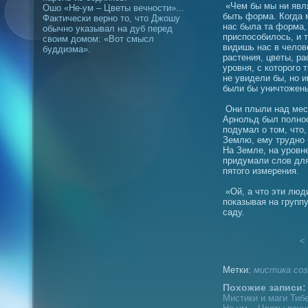
«Чем бы мы ни явля
Ошо «Не-ум – Цветы вечности»...
быть форма. Когда 
Фактически верно то, что Джошу
нас была та форма, 
обычно указывал на дуб перед
приспособилось, и т
своим домом: «Вот смысл
видишь нас в челов
буддизма».
растения, цветы, р
уровня, с которого 
не увидели бы, но и
были бы уничтожен
Они плыли над мест
Арнольд был полнос
подумал о том, что,
Землю, ему трудно 
На Земле, на уровне
придумали слов для
пятого измерения.
«Ой, а что эти люд
показывая на групп
саду.
< 
Метки:
мистика
соз
Похожие записи:
Мистики и маги Тибе