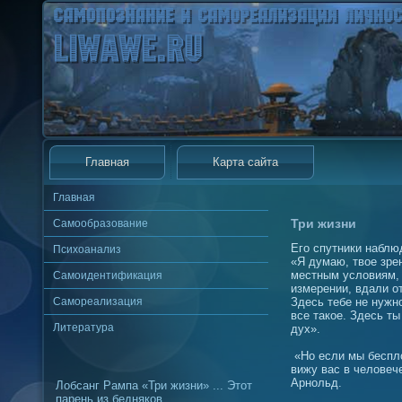
Главная
Карта сайта
Главная
Три жизни
Самообразование
Его спутники наблюд
Психоанализ
«Я думаю, твое зре
местным условиям, 
Самоидентификация
измерении, вдали о
Самореализация
Здесь тебе не нужн
все такое. Здесь т
Литература
дух».
«Но если мы беспло
вижу вас в человеч
Арнольд.
Лобсанг Рампа «Три жизни» ... Этот
парень из бедняков.