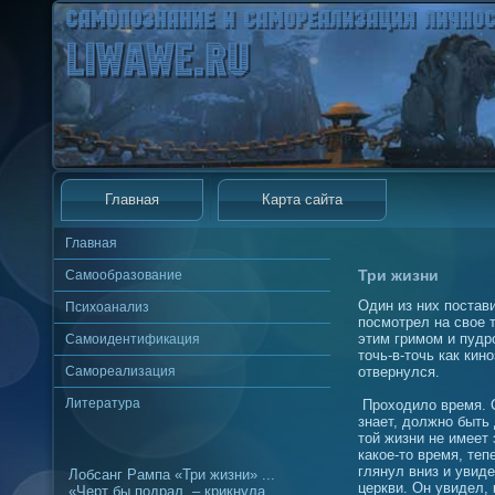
Главная
Карта сайта
Главная
Три жизни
Самообразование
Один из них постав
Психоанализ
посмотрел на свое 
этим гримом и пудр
Самоидентификация
точь-в-точь как кин
Самореализация
отвернулся.
Литература
Проходило время. 
знает, должно быть 
той жизни не имеет 
какое-то время, теп
глянул вниз и увиде
Лобсанг Рампа «Три жизни» ...
церкви. Он увидел, 
«Черт бы подрал, – крикнула