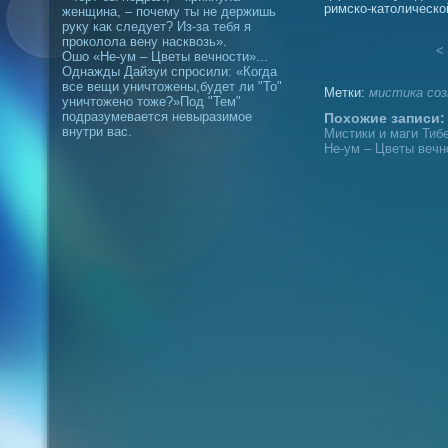
римско-католическо
женщина, – почему ты не держишь
руку как следует? Из-за тебя я
проколола вену насквозь».
< 
Ошо «Не-ум – Цветы вечности»...
Однажды Дайзуи спросили: «Когда
все вещи уничтожены,будет ли "То"
Метки:
мистика
соз
уничтожено тоже?»Под "Тем"
подразумевается невыразимое
Похожие записи:
внутри вас.
Мистики и маги Тибе
Не-ум – Цветы вечн