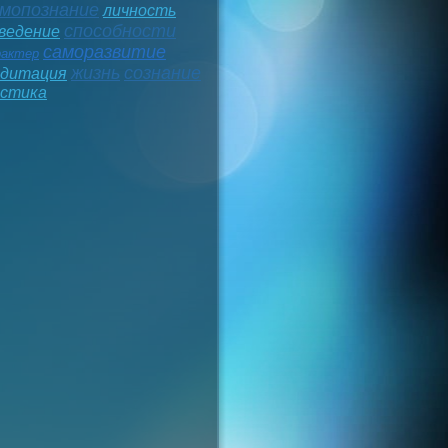
мопознание
личность
способности
ведение
саморазвитие
рактер
жизнь
сознание
дитация
стика