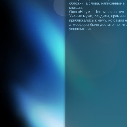
обложки, а слова, написанные в
книгах».
Ошо «Не-ум – Цветы вечности»..
Ученые мужи, пандиты, брамины
приближались к нему, но самой е
атмосферы было достаточно, чт
успокоить их.