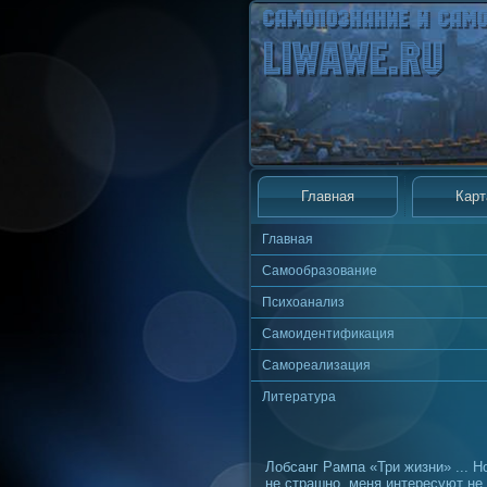
Главная
Карт
Главная
Самообразование
Психоанализ
Самоидентификация
Самореализация
Литература
Лобсанг Рампа «Три жизни» ... Н
не страшно, меня интересуют не