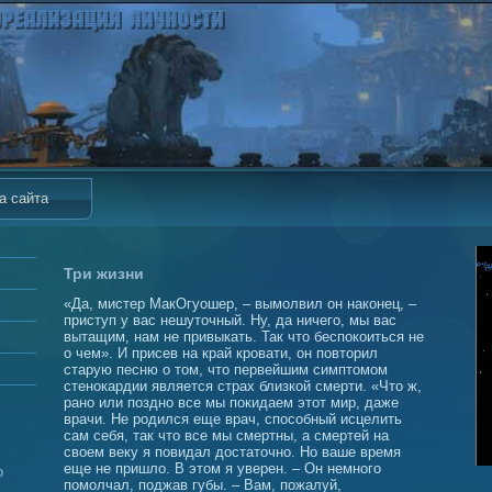
а сайта
Три жизни
«Да, мистер МакОгуошер, – вымолвил он наконец, –
приступ у вас нешуточный. Ну, да ничего, мы вас
вытащим, нам не привыкать. Так что беспокоиться не
о чем». И присев на край кровати, он повторил
старую песню о том, что первейшим симптомом
стенокардии является страх близкой смерти. «Что ж,
рано или поздно все мы покидаем этот мир, даже
врачи. Не родился еще врач, способный исцелить
сам себя, так что все мы смертны, а смертей на
своем веку я повидал достаточно. Но ваше время
еще не пришло. В этом я уверен. – Он немного
о
помолчал, поджав губы. – Вам, пожалуй,