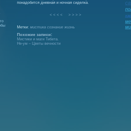
са
понадобится дневная и ночная сиделка.
по
.
< < < <
> > > >
ха
го
ме
обы
ми
Метки:
мистика
сознание
жизнь
Похожие записи:
Мистики и маги Тибета.
Не-ум – Цветы вечности