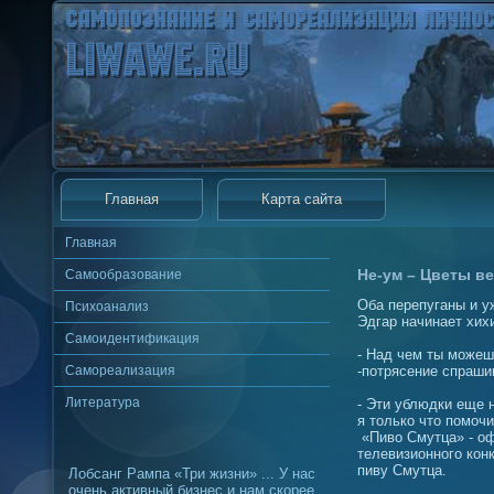
Главная
Карта сайта
Главная
Не-ум – Цветы в
Самообразование
Оба перепуганы и у
Психоанализ
Эдгар начинает хих
Самоидентификация
- Над чем ты можеш
Самореализация
-потрясение спраши
Литература
- Эти ублюдки еще н
я только что помочи
«Пиво Смутца» - о
телевизионного кон
пиву Смутца.
Лобсанг Рампа «Три жизни» ... У нас
очень активный бизнес и нам скорее