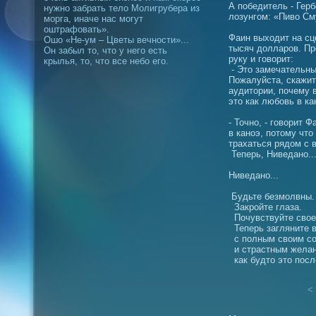
А победитель - Гер
нужно забрать тело Молигрубера из
лозунгом: «Пиво Сму
морга, иначе нас могут
оштрафовать».
Фаин выходит на сц
Ошо «Не-ум – Цветы вечности»...
тысяч долларов. П
Он забыл то, что у него есть
руку и говорит:
крылья, то, что все небо его.
- Это замечательны
Пожалуйста, скажи
аудитории, почему в
это как любовь в ка
- Точно, - говорит 
в каноэ, потому что 
трахаться рядом с 
Теперь, Ниведано..
Ниведано...
Будьте безмолвны
Закройте глаза.
Почувствуйте свое
Теперь загляните 
с полным своим с
и страстным жела
как будто это посл
< 