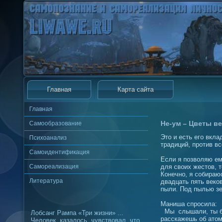
Главная
Карта сайта
Главная
Не-ум – Цветы в
Самообразование
Это и есть его вкла
Психоанализ
традиций, против вс
Самоидентификация
Если я позволяю ем
Самореализация
для своих жестов, т
Конечно, я собираюс
Литература
двадцать пять веко
пыли. Под пылью зе
Маниша спросила:
Мы слышали, ты бы
Лобсанг Рампа «Три жизни» ...
расскажешь об ато
Человек, казалось, чувствовал, что