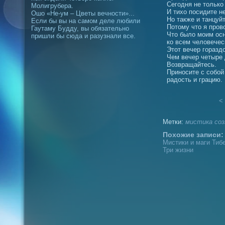
Сегодня не только
Молигрубера.
И тихо посидите не
Ошо «Не-ум – Цветы вечности»...
Но также и танцуй
Если бы вы на самом деле любили
Потому что я прово
Гаутаму Будду, вы обязательно
Что было моим ос
пришли бы сюда и разузнали все.
ко всем человече
Этот вечер горазд
Чем вечер четыре 
Возвращайтесь.
Приносите с собой
радость и грацию.
< 
Метки:
мистика
соз
Похожие записи:
Мистики и маги Тибе
Три жизни