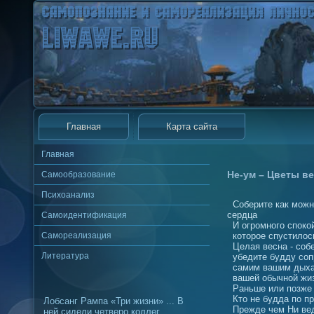
Главная
Карта сайта
Главная
Не-ум – Цветы в
Самообразование
Психоанализ
Соберите как можн
сердца
Самоидентификация
И огромного споко
Самореализация
которое спустилос
Целая весна - соб
Литература
убедите будду соп
самим вашим дых
вашей обычной ж
Раньше или позже з
Кто не будда по п
Лобсанг Рампа «Три жизни» ... В
Прежде чем Ни веда
ней сидели четверо коллег