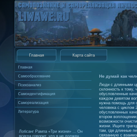
Главная
Карта сайта
Главная
Не думай как чел
Самообразование
Люди с длинными ци
Психоанализ
склонность к тому,
обусловленные каче
Самоидентификация
каждом девятом воп
Самореализация
нужна помощь для о
человека с циклом 
Литература
обусловленных каче
втором воплощении,
возможности очисти
жизни. Ищите траге
там, где длинные п
Лобсанг Рампа «Три жизни» ... Он
связанную с взаим
всегда говорит, что я не должен