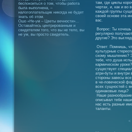
там, где циклы коро
беспокоиться о том, чтобы работа
чертах, и, как и во
была выполнена, –
каждой группы суще
налогоплательщик никогда не будет
своей основе эта и
знать об этом.
вас.
Ошо «Не-ум – Цветы вечности»...
Оставайтесь центрированным и
Вопрос: Ты хочешь 
свидетелем того, что вы не тело, вы
регулярно получают
не ум, вы просто свидетель.
другие? Это выгляд
Ответ: Помнишь, чт
культурные стереот
скому мышлению? Эт
тебе, что душа исп
кармическом уроке?
существует специал
атри-буты и внутри
стороны завесы все 
в че-ловеческой фо
всех сущностей с м
одинаковые лица?
Наше разнообразие 
описывал тебе наши 
нас есть разные им
таланты.
< 