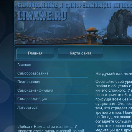
Главная
Карта сайта
Главная
Не думай как чел
Самообразование
Осознайте свой уро
Психоанализ
любви и общению с
ничего сложного. У 
Самоидентификация
неповторимые обсто
Самореализация
присуща всем без 
существам. Это пос
Литература
тем, кто страдает о
третьего мира. Прич
на Запад, заключает
обладаете большим 
вместе и хорошо ве
Лобсанг Рампа «Три жизни» ... У
медитации для други
кровати стоял очень высокий, худой