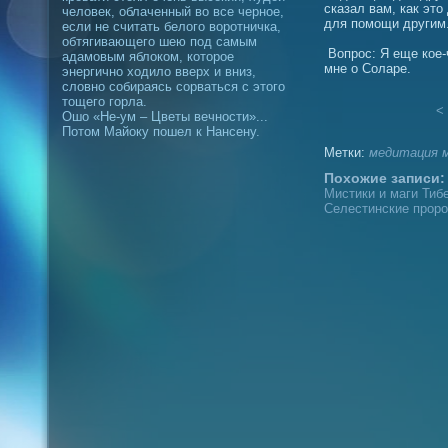
сказал вам, как это
человек, облаченный во все черное,
для помощи другим
если не считать белого воротничка,
обтягивающего шею под самым
Вопрос: Я еще кое-
адамовым яблоком, которое
мне о Соларе.
энергично ходило вверх и вниз,
словно собираясь сорваться с этого
тощего горла.
< 
Ошо «Не-ум – Цветы вечности»...
Потом Майоку пошел к Нансену.
Метки:
медитация
Похожие записи:
Мистики и маги Тибе
Селестинские проро