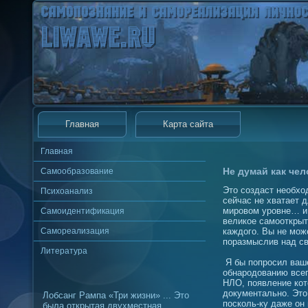
Главная
Карта сайта
Главная
Не думай как чел
Самообразование
Это создаст необхо
Психоанализ
сейчас не хватает д
мировом уровне… и 
Самоидентификация
великое самооткрыт
Самореализация
каждого. Вы не мож
поразмыслив над св
Литература
Я бы попросил ваше
обнародованию всег
НЛО, появление кот
документально. Это 
Лобсанг Рампа «Три жизни» ... Это
посколь-ку даже он 
была открытая двухместная