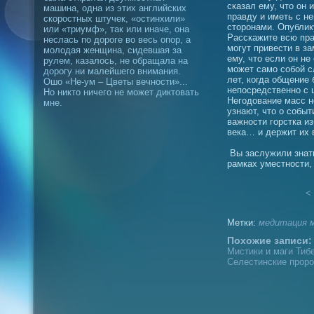
сказал ему, что он 
машина, одна из этих английских
правду и иметь с н
скоростных штучек, «остинхили»
сторонами. Опублик
или «триумф», так или иначе, она
Расскажите всю пра
неслась по дороге во весь опор, а
могут привести в з
молодая женщина, сидевшая за
ему, что если он не 
рулем, казалось, не обращала на
может само собой 
дорогу ни малейшего внимания.
лет, когда общение
Ошо «Не-ум – Цветы вечности»...
непосредственно с
Но никто ничего не может диктовать
Негодование масс не
мне.
узнают, что о событ
важности горстка и
века… и держит их 
Вы заслужили знать
рамках уместности,
< 
Метки:
медитация
Похожие записи:
Мистики и маги Тибе
Селестинские проро