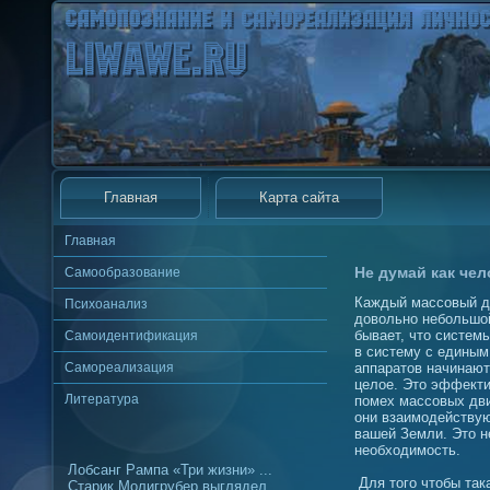
Главная
Карта сайта
Главная
Не думай как чел
Самообразование
Каждый массовый дв
Психоанализ
довольно небольшой
бывает, что систем
Самоидентификация
в систему с единым
Самореализация
аппаратов начинают
целое. Это эффекти
Литература
помех массовых дви
они взаимодействую
вашей Земли. Это н
необходимость.
Лобсанг Рампа «Три жизни» ...
Для того чтобы так
Старик Молигрубер выглядел