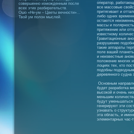
оператор, работающ
совершенно изможденным после
все массовые свойс
всех этих разбирательств.
притягивает и оттал
Ошо «Не-ум – Цветы вечности»...
либо одних временн
Твой ум полон мыслей.
остаются неизменны
массы и полярность
притяжение или отт
известному количес
Гравитационные ано
разрушению подобно
такие аппараты тер
поле вашей планеты
и неизвестные аном
положение многих и
лоциях тех, кто по
подобны подводным
деревянного судна 
Основным направлен
будет разработка м
высокой и очень ни
меньшим количества
будут уменьшаться 
генерируют эти сос
узнавать о структур
эта область, и име
элементарных час-т
< 