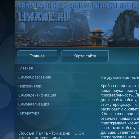
Главная
Карта сайта
Главная
Не думай как чел
Самообразование
Крайон неоднократн
Психоанализ
новая наука придет
просветленность. Л
Самоидентификация
должно было быть, 
Самореализация
этому процессу. Но
распирает любопытс
Литература
Однако за спрос не
отвечает прямо на в
приоткрывает кое-чт
знает, может быть,
дальше, станет ката
Лобсанг Рампа «Три жизни» ... Он
воспользовавшись н
стоял под деревьями.