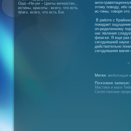
анти-гравитационну
Ошо «Не-ум – Цветы вечности»...
этому поводу, ибо о
истины, красоты - всего, что есть
ис-тины, говоря это.
благо, всего, что есть Бог.
В работе с Крайоно
покидает ощущение 
оп-ределенному пор
нас явления следую
физи-ки. Я еще раз
сегодняшней науки 
действительно поним
сегодняшняя магия 
< 
Метки:
медитация
Похожие записи:
Мистики и маги Тибе
Селестинские проро