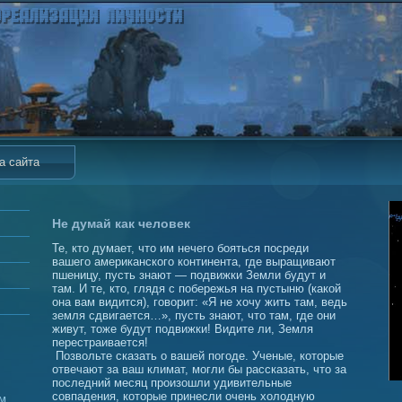
а сайта
Не думай как человек
Те, кто думает, что им нечего бояться посреди
вашего американского континента, где выращивают
пшеницу, пусть знают — подвижки Земли будут и
там. И те, кто, глядя с побережья на пустыню (какой
она вам видится), говорит: «Я не хочу жить там, ведь
земля сдвигается…», пусть знают, что там, где они
живут, тоже будут подвижки! Видите ли, Земля
перестраивается!
Позвольте сказать о вашей погоде. Ученые, которые
отвечают за ваш климат, могли бы рассказать, что за
последний месяц произошли удивительные
совпадения, которые принесли очень холодную
ем