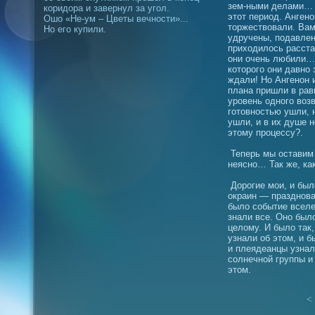
зем-ными делами… 
коридора и завернул за угол.
этот период. Анген
Ошо «Не-ум – Цветы вечности»...
торжествовали. Вам
Но его купили.
удручены, подавлен
приходилось расстав
они очень любили… 
которого они давно 
ждали! Но Ангенон и
плана пришли в рав
уровень одного воз
готовностью ушли, 
ушли, и в их душе н
этому процессу?.
Теперь мы оставим 
неясно… Так же, ка
Дорогие мои, и было
окраин — празднова
было событие вселе
знали все. Оно был
целому. И было так,
узнали об этом, и б
и плеядеанцы узнал
солнечной группы и
этом.
< 