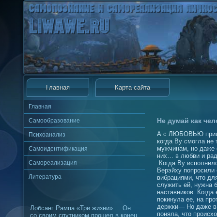
Главная
Карта сайта
Главная
Не думай как чел
Самообразование
А с ЛЮБОВЬЮ приш
Психоанализ
когда Ву смогла не 
мужчинам, но даже
Самоидентификация
них… в любви и рад
Самореализация
Когда Ву исполнило
Верэйху попросили 
Литература
вибрациями, что дл
служить ей, нужна 
наставников. Когда
покинула ее, на про
держки— Но даже в 
Лобсанг Рампа «Три жизни» ... Он
поняла, что происхо
со своим спутником прошел в конец