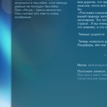
мои дорогие, что пр
искупался в бассейне, хотя никогда
ужасное, почти все 
раньше не посещал бассейна.
бы:
Ошо «Не-ум – Цветы вечности»...
«Расскажи сначала 
Они считают его чем-то очень
вашей природе зало
особенным.
негативном. Это пот
страха!.. И вы очен
это знакомо, и это 
Темные сущности
Теперь позвольте ра
Люцифера, ибо они
< 
Метки:
медитация
Похожие записи:
Мистики и маги Тибе
Селестинские проро