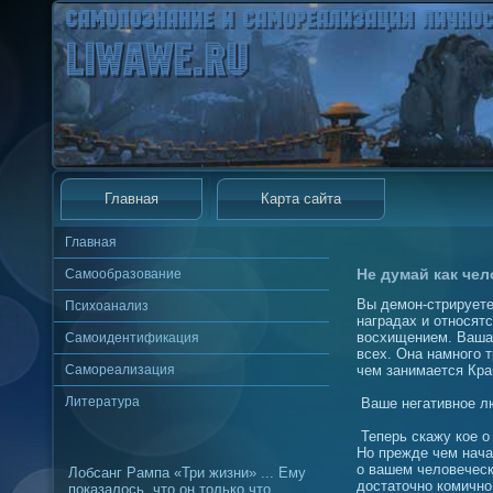
Главная
Карта сайта
Главная
Не думай как чел
Самообразование
Вы демон-стрируете
Психоанализ
наградах и относят
восхищением. Ваша
Самоидентификация
всех. Она намного т
Самореализация
чем занимается Кра
Литература
Ваше негативное л
Теперь скажу кое о 
Но прежде чем нача
о вашем человеческ
Лобсанг Рампа «Три жизни» ... Ему
достаточно комично,
показалось, что он только что