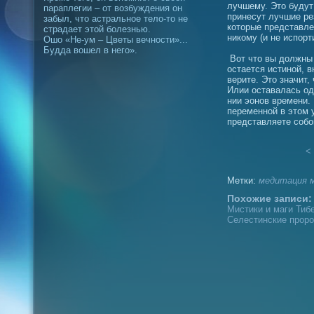
лучшему. Это будут
параплегии – от возбуждения он
принесут лучшие рез
забыл, что астральное тело-то не
которые представле
страдает этой болезнью.
никому (и не испорт
Ошо «Не-ум – Цветы вечности»...
Будда вошел в него».
Вот что вы должны 
остается истиной, в
верите. Это значит,
Илии оставалась од
нии эонов времени.
переменной в этом 
представляете собо
< 
Метки:
медитация
Похожие записи:
Мистики и маги Тибе
Селестинские проро