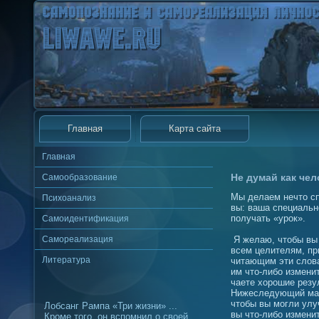
Главная
Карта сайта
Главная
Не думай как чел
Самообразование
Мы делаем нечто сп
Психоанализ
вы: ваша специально
получать «урок».
Самоидентификация
Самореализация
Я желаю, чтобы вы
всем целителям, пр
Литература
читающим эти слова
им что-либо изменит
чаете хорошие резул
Нижеследующий мат
чтобы вы могли улу
Лобсанг Рампа «Три жизни» ...
вы что-либо измени
Кроме того, он вспомнил о своей