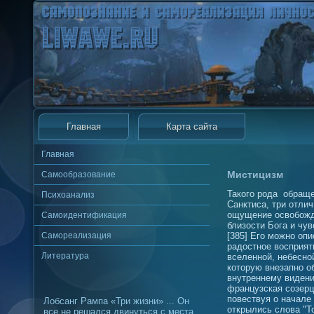
Главная
Карта сайта
Главная
Мистицизм
Самообразование
Такого рода обраще
Психоанализ
Санктиса, три отли
ощущение освобожд
Самоидентификация
близости Бога и чу
Самореализация
[385] Его можно опи
радостное восприят
Литература
вселенной, небесной
которую внезапно о
внутреннему виден
французская созерц
повествуя о начале
Лобсанг Рампа «Три жизни» ... Он
открылись слова "Т
все не решался двинуться с места,