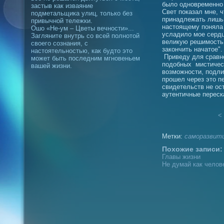
было одновременно
застыв как изваяние
Свет показал мне, ч
подметальщика улиц, только без
принадлежать лишь Б
привычной тележки.
настоящему поняла 
Ошо «Не-ум – Цветы вечности»...
усладило мое сердц
Загляните внутрь со всей полнотой
великую решимость
своего сознания, с
закончить начатое". 
настоятельностью, как будто это
Приведу для сравн
может быть последним мгновеньем
подобных мистическ
вашей жизни.
возможности, подли
прошел через это п
свидетельств не ос
аутентичные переск
< 
Метки:
саморазвит
Похожие записи:
Главы жизни
Не думай как челов