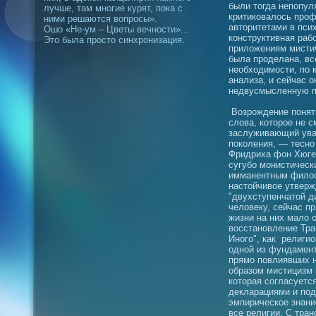
были тогда непопул
лучше, там многие курят, пока с
критиковалось проф
ними решаются вопросы».
авторитетами в пси
Ошо «Не-ум – Цветы вечности»...
конструктивная раб
Это была просто синхронизация.
приложениям мистич
была проделана, вс
необходимости, по 
анализа, и сейчас 
недвусмысленную п
Возрождение понят
слова, которое не с
заслуживающий ува
поколения, — тесно
Фридриха фон Хюгел
сугубо монистическ
имманентным филос
настойчивое утвер
"двухступенчатой д
человеку, сейчас пр
жизни на них мало 
восстановление Тра
Иного", как религио
одной из фундамен
прямо повлиявших н
образом мистицизм 
которая согласуетс
декларациями и под
эмпирическое знани
все религии. С тра