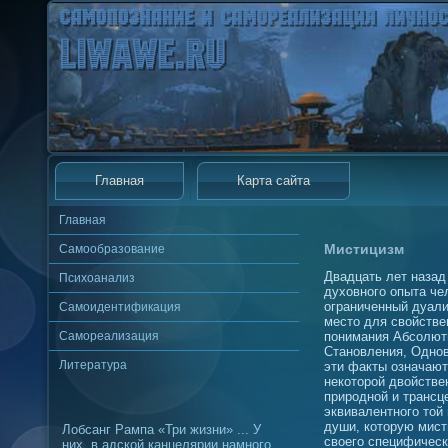
Главная
Карта сайта
Главная
Мистицизм
Самообразование
Двадцать лет назад
Психоанализ
духовного опыта че
ограниченный дуали
Самоидентификация
место для свойстве
Самореализация
понимания Абсолютн
Становления, Однов
Литература
эти факты означают
некоторой двойстве
природной и трансц
эквивалентного той
души, которую мист
Лобсанг Рампа «Три жизни» ... У
своего специфическ
них, в адской канцелярии намного