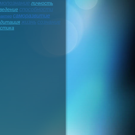
мопознание
личность
способности
ведение
саморазвитие
рактер
жизнь
сознание
дитация
стика