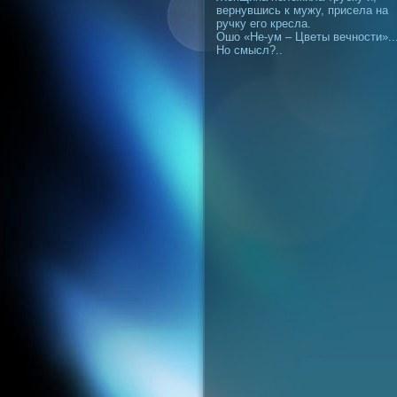
вернувшись к мужу, присела на
ручку его кресла.
Ошо «Не-ум – Цветы вечности»..
Но смысл?..