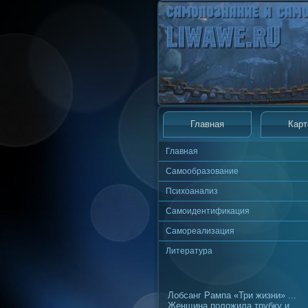
Главная
Карт
Главная
Самообразование
Психоанализ
Самоидентификация
Самореализация
Литература
Лобсанг Рампа «Три жизни» ...
Женщина положила трубку и,