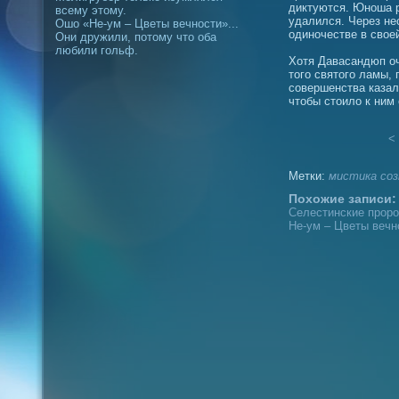
диктуются. Юноша р
всему этому.
удалился. Через не
Ошо «Не-ум – Цветы вечности»...
одиночестве в свое
Они дружили, потому что оба
любили гольф.
Хотя Давасандюп о
того святого ламы,
совершенства каза
чтобы стоило к ним
< 
Метки:
мистика
соз
Похожие записи:
Селестинские проро
Не-ум – Цветы вечн