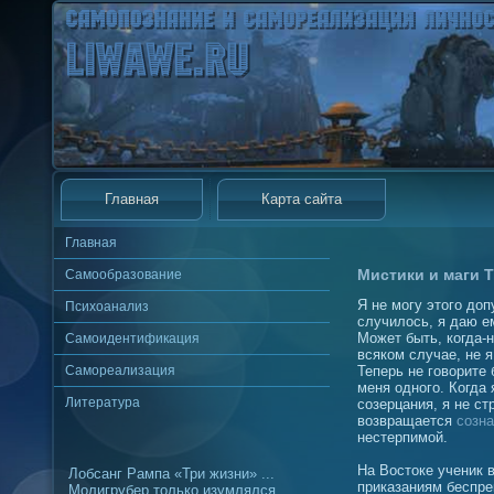
Главная
Карта сайта
Главная
Мистики и маги Т
Самообразование
Я не могу этого доп
Психоанализ
случилось, я даю е
Может быть, когда-н
Самоидентификация
всяком случае, не я
Самореализация
Теперь не говорите 
меня одного. Когда
Литература
созерцания, я не ст
возвращается
созн
нестерпимой.
На Востоке ученик 
Лобсанг Рампа «Три жизни» ...
приказаниям беспре
Молигрубер только изумлялся