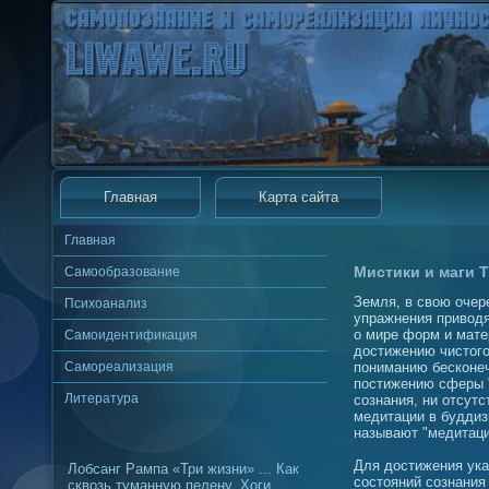
Главная
Карта сайта
Главная
Мистики и маги Т
Самообразование
Земля, в свою очере
Психоанализ
упражнения приводя
о мире форм и мате
Самоидентификация
достижению чистого
Самореализация
пониманию бесконеч
постижению сферы "
Литература
сознания, ни отсутс
медитации в буддиз
называют "медитаци
Для достижения ук
Лобсанг Рампа «Три жизни» ... Как
состояний сознания
сквозь туманную пелену, Хоги