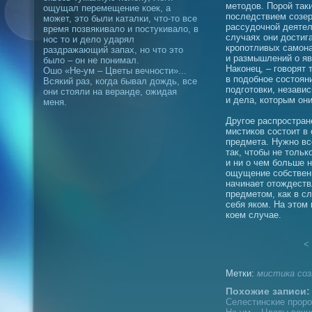
методов. Порой так
ощущал перемещение коек, а
последствием созе
может, это были каталки, что-то все
рассудочной деятел
время позвякивало и постукивало, в
случаях они достиг
нос то и дело ударял
кропотливых самон
раздражающий запах, но что это
и размышлений о яв
было – он не понимал.
Наконец, – говорят
Ошо «Не-ум – Цветы вечности»...
в подобное состояни
Всякий раз, когда бывал дождь, все
подготовки, независ
они стояли на веранде, ожидая
и дела, которым они
меня.
Другое распростран
мистиков состоит в 
предмета. Нужно вс
так, чтобы не тольк
и ни о чем больше 
ощущение собственн
начинает отождеств
предметом, как в сл
себя яком. На этом
коем случае.
< 
Метки:
мистика
соз
Похожие записи:
Селестинские проро