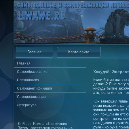
Главная
Карта сайта
Главная
Хякудзё: Эверест
Самообразование
Если бытие останов
Психоанализ
делать? Я не могу з
нибудь бытие захоч
Самоидентификация
это; если же нет - э
Самореализация
Он завершил лишь с
Литература
семи поэмам стал в
живших на земле. Ч
они пришли не отс
центр, он - не их с
находился в руке бы
Лобсанг Рампа «Три жизни» ...
руке - но рука при
Затем, расстегнув пуговицы на